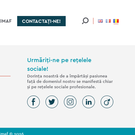
EIMAF
CONTACTAȚI-NE!
Urmăriți-ne pe rețelele
sociale!
Dorința noastră de a împărtăși pasiunea
față de domeniul nostru se manifestă chiar
și pe rețelele sociale profesionale.
imaf © 2026