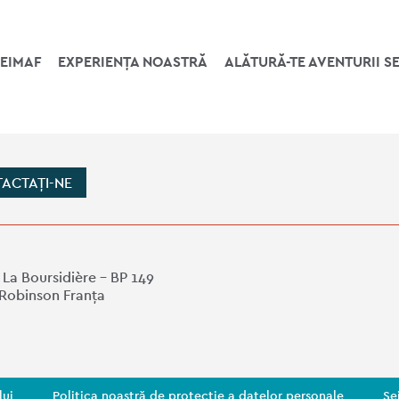
SEIMAF
EXPERIENȚA NOASTRĂ
ALĂTURĂ-TE AVENTURII S
ACTAȚI-NE
 La Boursidière - BP 149
 Robinson Franța
lui
Politica noastră de protecție a datelor personale
Se