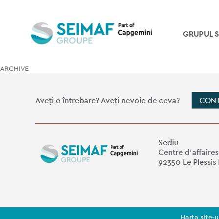
GRUPUL 
ARCHIVE
Aveți o întrebare? Aveți nevoie de ceva?
CONT
Sediu
Centre d'affaires
92350 Le Plessis
Harta site-u